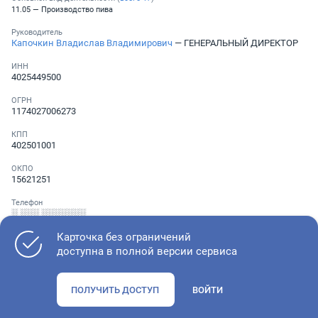
11.05 — Производство пива
Руководитель
Капочкин Владислав Владимирович
— ГЕНЕРАЛЬНЫЙ ДИРЕКТОР
ИНН
4025449500
ОГРН
1174027006273
КПП
402501001
ОКПО
15621251
Телефон
░ ░░░ ░░░░░░░
Карточка без ограничений
доступна в полной версии сервиса
Как оценить состояние компании
ПОЛУЧИТЬ ДОСТУП
ВОЙТИ
Проверьте учредительные документы, адрес регистрации и
ОКВЭД