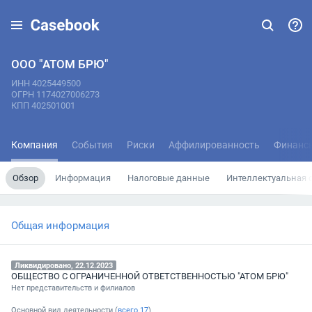
ООО "АТОМ БРЮ"
ИНН 4025449500
ОГРН 1174027006273
КПП 402501001
Компания
События
Риски
Аффилированность
Финанс
Обзор
Информация
Налоговые данные
Интеллектуальная 
Общая информация
Ликвидировано, 22.12.2023
ОБЩЕСТВО С ОГРАНИЧЕННОЙ ОТВЕТСТВЕННОСТЬЮ "АТОМ БРЮ"
Нет представительств и филиалов
Основной вид деятельности (
всего
17
)