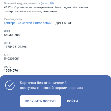
Основной вид деятельности (
всего
20
)
42.22 — Строительство коммунальных объектов для обеспечения
электроэнергией и телекоммуникациями
Руководитель
Григоренко Сергей Николаевич
— ДИРЕКТОР
ИНН
5403035083
ОГРН
1175476103296
КПП
540301001
ОКПО
19654276
Телефон
░ ░░░ ░░░░░░░
Карточка без ограничений
доступна в полной версии сервиса
Как оценить состояние компании
ПОЛУЧИТЬ ДОСТУП
ВОЙТИ