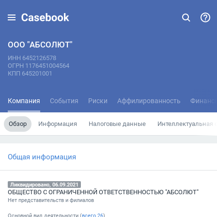
ООО "АБСОЛЮТ"
ИНН 6452126578
ОГРН 1176451004564
КПП 645201001
Компания
События
Риски
Аффилированность
Финанс
Обзор
Информация
Налоговые данные
Интеллектуальная 
Общая информация
Ликвидировано, 06.09.2021
ОБЩЕСТВО С ОГРАНИЧЕННОЙ ОТВЕТСТВЕННОСТЬЮ "АБСОЛЮТ"
Нет представительств и филиалов
Основной вид деятельности (
всего
26
)