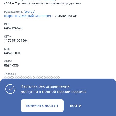
46.32 — Торговля оптовая мясом и мясными продуктами
Руководитель (
всего
2
)
Шарапов Дмитрий Сергеевич
— ЛИКВИДАТОР
ИНН
6452126578
ОГРН
1176451004564
КПП
645201001
ОКПО
06847335
Телефон
░ ░░░ ░░░░░░░
,
░ ░░░ ░░░░░░░
Карточка без ограничений
доступна в полной версии сервиса
Как оценить состояние компании
ПОЛУЧИТЬ ДОСТУП
ВОЙТИ
Проверьте учредительные документы, адрес регистрации и
ОКВЭД