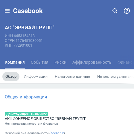
АО "ЭРВИАЙ ГРУПП"
ИНН 6453154313
ОГРН 1176451030051
КПП 772901001
Компания
События
Риски
Аффилированность
Финанс
Обзор
Информация
Налоговые данные
Интеллектуальная 
Общая информация
Действующее, 15.04.2022
АКЦИОНЕРНОЕ ОБЩЕСТВО "ЭРВИАЙ ГРУПП"
Нет представительств и филиалов
Основной вид деятельности (
всего
12
)