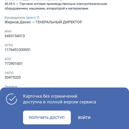
46.69.5 — Торговля оптовая производственным электротехническим
оборудованием, машинами, аппаратурой и материалами
Руководитель (
всего
7
)
Жирнов Денис
— ГЕНЕРАЛЬНЫЙ ДИРЕКТОР
ИНН
6453154313
ОГРН
1176451030051
КПП
772901001
ОКПО
20475320
Телефон
░ ░░░ ░░░░░░░
Карточка без ограничений
доступна в полной версии сервиса
Как оценить состояние компании
ПОЛУЧИТЬ ДОСТУП
ВОЙТИ
Проверьте учредительные документы, адрес регистрации и