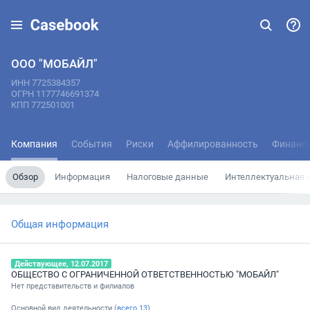
ООО "МОБАЙЛ"
ИНН 7725384357
ОГРН 1177746691374
КПП 772501001
Компания
События
Риски
Аффилированность
Финанс
Обзор
Информация
Налоговые данные
Интеллектуальная 
Общая информация
Действующее, 12.07.2017
ОБЩЕСТВО С ОГРАНИЧЕННОЙ ОТВЕТСТВЕННОСТЬЮ "МОБАЙЛ"
Нет представительств и филиалов
Основной вид деятельности (
всего
13
)