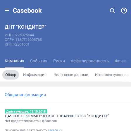
ДНТ "КОНДИТЕР"
ИНН 0725025644
ОГРН 1180726006768
КПП 72501001
Компания
События
Риски
Аффилированность
Финанс
Обзор
Информация
Налоговые данные
Интеллектуальная 
Общая информация
Действующее, 18.10.2018
ДАЧНОЕ НЕКОММЕРЧЕСКОЕ ТОВАРИЩЕСТВО "КОНДИТЕР"
Нет представительств и филиалов
Основной вид деятельности (
всего
7
)