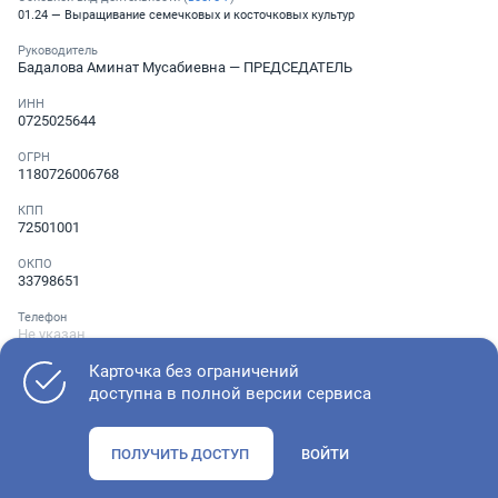
01.24 — Выращивание семечковых и косточковых культур
Руководитель
Бадалова Аминат Мусабиевна
— ПРЕДСЕДАТЕЛЬ
ИНН
0725025644
ОГРН
1180726006768
КПП
72501001
ОКПО
33798651
Телефон
Не указан
Карточка без ограничений
доступна в полной версии сервиса
Как оценить состояние компании
ПОЛУЧИТЬ ДОСТУП
ВОЙТИ
Проверьте учредительные документы, адрес регистрации и
ОКВЭД