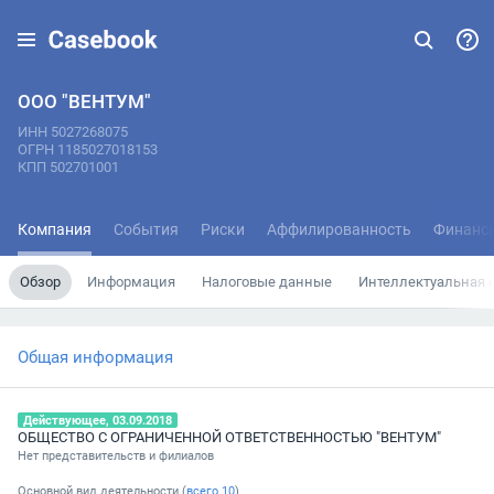
ООО "ВЕНТУМ"
ИНН 5027268075
ОГРН 1185027018153
КПП 502701001
Компания
События
Риски
Аффилированность
Финанс
Обзор
Информация
Налоговые данные
Интеллектуальная 
Общая информация
Действующее, 03.09.2018
ОБЩЕСТВО С ОГРАНИЧЕННОЙ ОТВЕТСТВЕННОСТЬЮ "ВЕНТУМ"
Нет представительств и филиалов
Основной вид деятельности (
всего
10
)