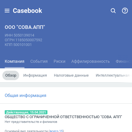
ООО "СОВА.АПП"
ИНН 5050139014
ОГРН 1185050007592
КПП 500101001
Компания
События
Риски
Аффилированность
Финанс
Обзор
Информация
Налоговые данные
Интеллектуальная 
Общая информация
Действующее, 15.04.2021
ОБЩЕСТВО С ОГРАНИЧЕННОЙ ОТВЕТСТВЕННОСТЬЮ "СОВА. АПП"
Нет представительств и филиалов
Основной вид деятельности (
всего
15
)