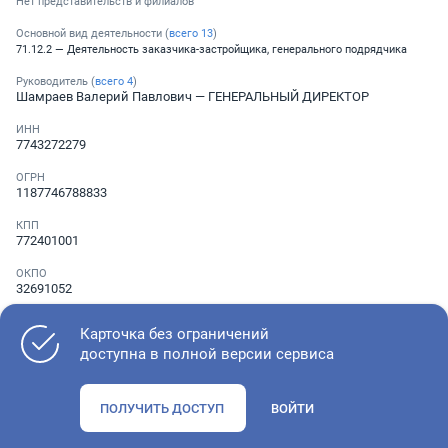
Нет представительств и филиалов
Основной вид деятельности (
всего
13
)
71.12.2 — Деятельность заказчика-застройщика, генерального подрядчика
Руководитель (
всего
4
)
Шамраев Валерий Павлович
— ГЕНЕРАЛЬНЫЙ ДИРЕКТОР
ИНН
7743272279
ОГРН
1187746788833
КПП
772401001
ОКПО
32691052
Телефон
Карточка без ограничений
Не указан
доступна в полной версии сервиса
Как оценить состояние компании
ПОЛУЧИТЬ ДОСТУП
ВОЙТИ