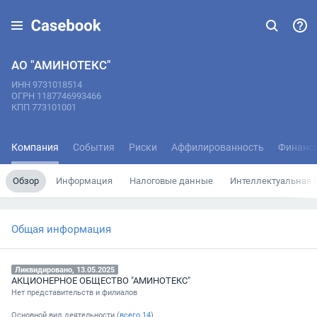
АО "АМИНОТЕКС"
ИНН 9731018514
ОГРН 1187746993466
КПП 773101001
Компания
События
Риски
Аффилированность
Финанс
Обзор
Информация
Налоговые данные
Интеллектуальная 
Общая информация
Ликвидировано, 13.05.2025
АКЦИОНЕРНОЕ ОБЩЕСТВО "АМИНОТЕКС"
Нет представительств и филиалов
Основной вид деятельности (
всего
14
)