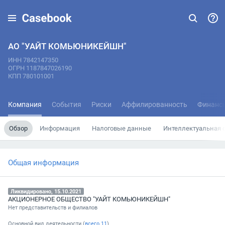
АО "УАЙТ КОМЬЮНИКЕЙШН"
ИНН 7842147350
ОГРН 1187847026190
КПП 780101001
Компания
События
Риски
Аффилированность
Финанс
Обзор
Информация
Налоговые данные
Интеллектуальная 
Общая информация
Ликвидировано, 15.10.2021
АКЦИОНЕРНОЕ ОБЩЕСТВО "УАЙТ КОМЬЮНИКЕЙШН"
Нет представительств и филиалов
Основной вид деятельности (
всего
11
)