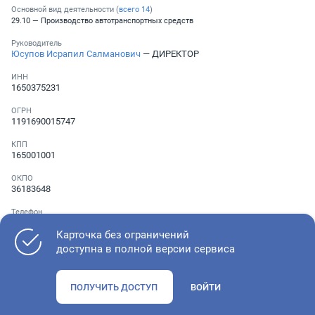
Основной вид деятельности (
всего
14
)
29.10 — Производство автотранспортных средств
Руководитель
Юсупов Исрапил Салманович
— ДИРЕКТОР
ИНН
1650375231
ОГРН
1191690015747
КПП
165001001
ОКПО
36183648
Телефон
Не указан
Карточка без ограничений
доступна в полной версии сервиса
Как оценить состояние компании
ПОЛУЧИТЬ ДОСТУП
ВОЙТИ
Проверьте учредительные документы, адрес регистрации и