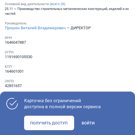
Основной вид деятельности (
всего
26
)
25.11 — Производство строительных металлических конструкций, изделий и их
частей
Руководитель
Прошин Виталий Владимирович
— ДИРЕКТОР
ИНН
1646047887
ОГРН
1191690105530
КПП
164601001
ОКПО
42851657
Телефон
Не указан
Карточка без ограничений
доступна в полной версии сервиса
Как оценить состояние компании
ПОЛУЧИТЬ ДОСТУП
ВОЙТИ