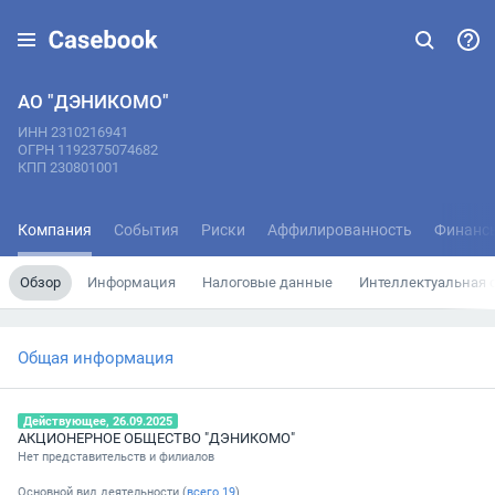
АО "ДЭНИКОМО"
ИНН 2310216941
ОГРН 1192375074682
КПП 230801001
Компания
События
Риски
Аффилированность
Финанс
Обзор
Информация
Налоговые данные
Интеллектуальная 
Общая информация
Действующее, 26.09.2025
АКЦИОНЕРНОЕ ОБЩЕСТВО "ДЭНИКОМО"
Нет представительств и филиалов
Основной вид деятельности (
всего
19
)