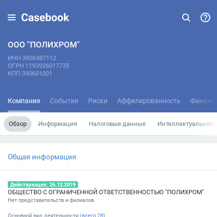
ООО "ПОЛИХРОМ"
ИНН 3906387112
ОГРН 1193926017735
КПП 390601001
Компания
События
Риски
Аффилированность
Финанс
Обзор
Информация
Налоговые данные
Интеллектуальная 
Общая информация
Действующее, 26.12.2019
ОБЩЕСТВО С ОГРАНИЧЕННОЙ ОТВЕТСТВЕННОСТЬЮ "ПОЛИХРОМ"
Нет представительств и филиалов
Основной вид деятельности (
всего
28
)