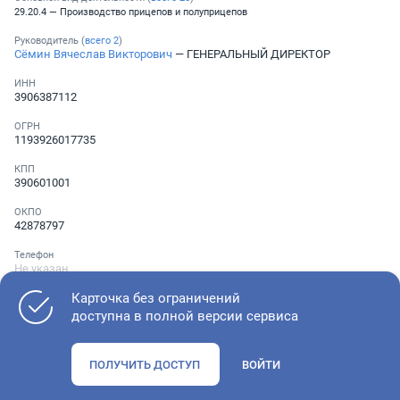
29.20.4 — Производство прицепов и полуприцепов
Руководитель (
всего
2
)
Сёмин Вячеслав Викторович
— ГЕНЕРАЛЬНЫЙ ДИРЕКТОР
ИНН
3906387112
ОГРН
1193926017735
КПП
390601001
ОКПО
42878797
Телефон
Не указан
Карточка без ограничений
доступна в полной версии сервиса
Как оценить состояние компании
ПОЛУЧИТЬ ДОСТУП
ВОЙТИ
Проверьте учредительные документы, адрес регистрации и
ОКВЭД