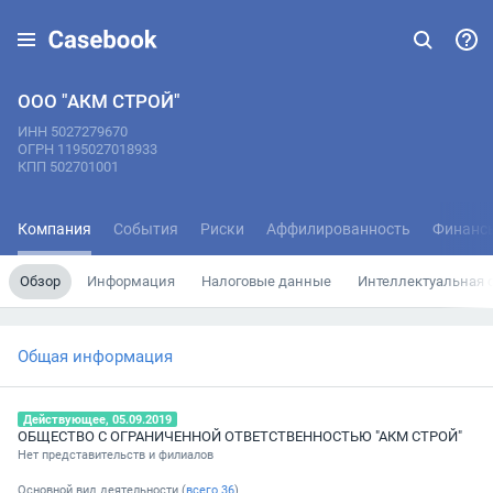
ООО "АКМ СТРОЙ"
ИНН 5027279670
ОГРН 1195027018933
КПП 502701001
Компания
События
Риски
Аффилированность
Финанс
Обзор
Информация
Налоговые данные
Интеллектуальная 
Общая информация
Действующее, 05.09.2019
ОБЩЕСТВО С ОГРАНИЧЕННОЙ ОТВЕТСТВЕННОСТЬЮ "АКМ СТРОЙ"
Нет представительств и филиалов
Основной вид деятельности (
всего
36
)