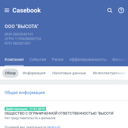
ООО "ВЫСОТА"
ИНН 5603046741
ОГРН 1195658000724
КПП 560301001
Компания
События
Риски
Аффилированность
Финанс
Обзор
Информация
Налоговые данные
Интеллектуальная 
Общая информация
Действующее, 17.01.2019
ОБЩЕСТВО С ОГРАНИЧЕННОЙ ОТВЕТСТВЕННОСТЬЮ "ВЫСОТА"
Нет представительств и филиалов
Основной вид деятельности (
всего
6
)