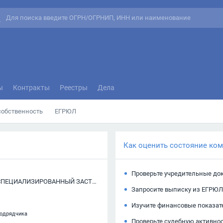
ы
Контракты
Реестры
Дела
собственность
ЕГРЮЛ
Как оценить состояние ко
Проверьте учредительные до
ОБЩЕСТВО С ОГРАНИЧЕННОЙ ОТВЕТСТВЕННОСТЬЮ "СПЕЦИАЛИЗИРОВАННЫЙ ЗАСТРОЙЩИК СК10 №5"
Запросите выписку из ЕГРЮЛ
Изучите финансовые показат
подрядчика
Проверьте судебную активно