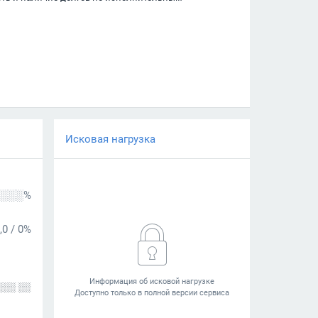
Исковая нагрузка
░░░%
,0
/
0%
░░░ ░░