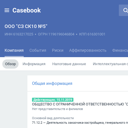
ООО "СЗ СК10 №5"
ИНН 6163217025
•
ОГРН 1196196046804
•
КПП 616301001
Компания
События
Риски
Аффилированность
Финанс
Обзор
Информация
Налоговые данные
Интеллектуальная 
Общая информация
Действующее, 15.11.2019
Нет представительств и филиалов
Основной вид деятельности
71.12.2 — Деятельность заказчика-застройщика, генерального 