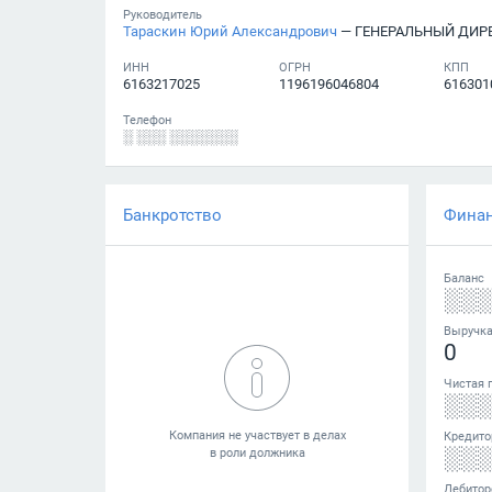
Руководитель
Тараскин Юрий Александрович
— ГЕНЕРАЛЬНЫЙ ДИР
ИНН
ОГРН
КПП
6163217025
1196196046804
616301
Телефон
░ ░░░ ░░░░░░░
Банкротство
Фина
Баланс
░░
Выручк
0
Чистая 
░░
Кредито
░░
Дебитор