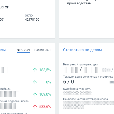
производствам
ЕКТОР
ОКПО
001
42178150
нсы
Статистика по делам
ФНС
2021
Налоги
2021
Выиграно /
проиграно
дел
░░░░
░░░░
/
░░░░
183,5%
░░░
/
а
Текущих дел в роли истца / ответчика
6
/
0
0%
100
прибыль
Судебная активность
░░░░░░
░░░░░░░ ░░░░░
109,0%
Наиболее частая категория спора
рская задолженность
░░░░░░░░ ░░░░ ░░░░░░░░░
░░░░░
583,6%
░░░░░░░░░
ская задолженность