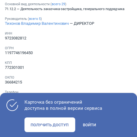
Основной вид деятельности (
всего
29
)
71.12.2 — Деятельность заказчика-застройщика, генерального подрядчика
Руководитель (
всего
5
)
Тихонов Владимир Валентинович
— ДИРЕКТОР
ИНН
9723082812
ОГРН
1197746196450
КПП
772301001
ОКПО
36684215
Телефон
Не указан
Карточка без ограничений
доступна в полной версии сервиса
Как оценить состояние компании
ПОЛУЧИТЬ ДОСТУП
ВОЙТИ
Проверьте учредительные документы, адрес регистрации и