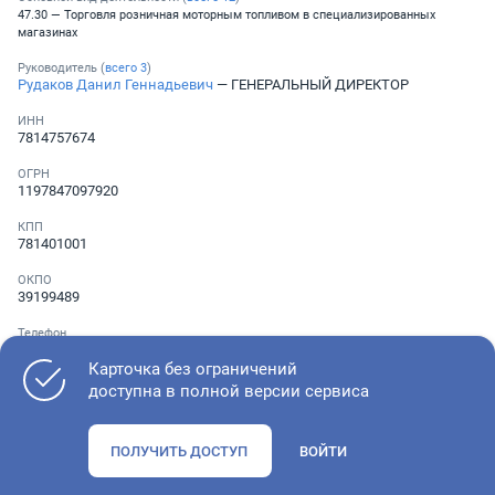
47.30 — Торговля розничная моторным топливом в специализированных
магазинах
Руководитель (
всего
3
)
Рудаков Данил Геннадьевич
— ГЕНЕРАЛЬНЫЙ ДИРЕКТОР
ИНН
7814757674
ОГРН
1197847097920
КПП
781401001
ОКПО
39199489
Телефон
░ ░░░ ░░░░░░░
Карточка без ограничений
доступна в полной версии сервиса
Как оценить состояние компании
ПОЛУЧИТЬ ДОСТУП
ВОЙТИ
Проверьте учредительные документы, адрес регистрации и