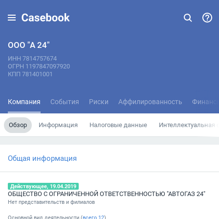
ООО "А 24"
ИНН 7814757674
ОГРН 1197847097920
КПП 781401001
Компания
События
Риски
Аффилированность
Финанс
Обзор
Информация
Налоговые данные
Интеллектуальная 
Общая информация
Действующее, 19.04.2019
ОБЩЕСТВО С ОГРАНИЧЕННОЙ ОТВЕТСТВЕННОСТЬЮ "АВТОГАЗ 24"
Нет представительств и филиалов
Основной вид деятельности (
всего
12
)