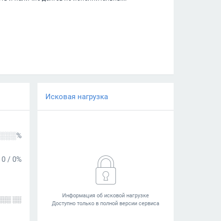
Исковая нагрузка
░░░%
0
/
0%
░░░ ░░