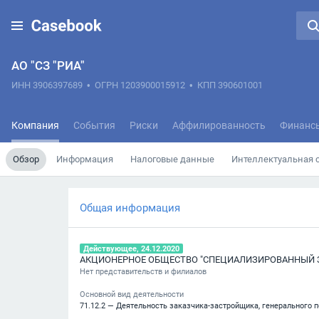
АО "СЗ "РИА"
ИНН 3906397689
•
ОГРН 1203900015912
•
КПП 390601001
Компания
События
Риски
Аффилированность
Финанс
Обзор
Информация
Налоговые данные
Интеллектуальная 
Общая информация
Действующее, 24.12.2020
АКЦИОНЕРНОЕ ОБЩЕСТВО "СПЕЦИАЛИЗИРОВАННЫЙ З
Нет представительств и филиалов
Основной вид деятельности
71.12.2 — Деятельность заказчика-застройщика, генерального 