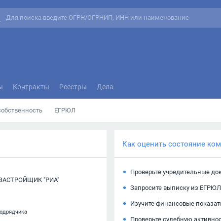
ы
Контракты
Реестры
Дела
собственность
ЕГРЮЛ
Как оценить состояние ко
Проверьте учредительные до
АСТРОЙЩИК "РИА"
Запросите выписку из ЕГРЮЛ
Изучите финансовые показат
подрядчика
Проверьте судебную активно