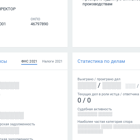
производствам
ИРЕКТОР
ОКПО
001
46797890
нсы
Статистика по делам
ФНС
2021
Налоги
2021
Выиграно /
проиграно
дел
░░░░░
░░░░
/
░░░░
░░░
/
а
Текущих дел в роли истца / ответчика
0
/
0
Судебная активность
░░░░░░
░░░░░░░ ░░░░░
Наиболее частая категория спора
рская задолженность
░░░░░░░░ ░░░░ ░░░░░░░░░
░░░░░
░░░░░░░░░
ская задолженность