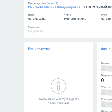
Руководитель (
всего
2
)
Смирнова Марина Владимировна
— ГЕНЕРАЛЬНЫЙ Д
ИНН
ОГРН
КПП
3906397689
1203900015912
390601
Телефон
Не указан
Банкротство
Фина
Баланс
░░
Выручк
0
Убыток
░░
Кредито
░░
Дебитор