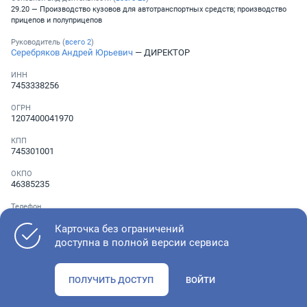
29.20 — Производство кузовов для автотранспортных средств; производство
прицепов и полуприцепов
Руководитель (
всего
2
)
Серебряков Андрей Юрьевич
— ДИРЕКТОР
ИНН
7453338256
ОГРН
1207400041970
КПП
745301001
ОКПО
46385235
Телефон
░ ░░░ ░░░░░░░
Карточка без ограничений
доступна в полной версии сервиса
Как оценить состояние компании
ПОЛУЧИТЬ ДОСТУП
ВОЙТИ
Проверьте учредительные документы, адрес регистрации и