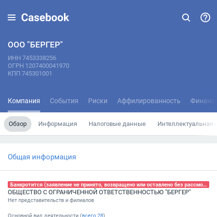
ООО "БЕРГЕР"
ИНН 7453338256
ОГРН 1207400041970
КПП 745301001
Компания
События
Риски
Аффилированность
Финанс
Обзор
Информация
Налоговые данные
Интеллектуальная 
Общая информация
Банкротится (заявление не принято, возвращено или оставлено без рассмотрения), 04.09.2025
ОБЩЕСТВО С ОГРАНИЧЕННОЙ ОТВЕТСТВЕННОСТЬЮ "БЕРГЕР"
Нет представительств и филиалов
Основной вид деятельности (
всего
28
)