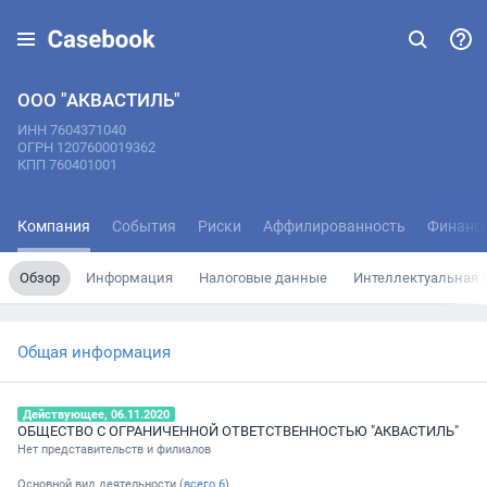
ООО "АКВАСТИЛЬ"
ИНН 7604371040
ОГРН 1207600019362
КПП 760401001
Компания
События
Риски
Аффилированность
Финанс
Обзор
Информация
Налоговые данные
Интеллектуальная 
Общая информация
Действующее, 06.11.2020
ОБЩЕСТВО С ОГРАНИЧЕННОЙ ОТВЕТСТВЕННОСТЬЮ "АКВАСТИЛЬ"
Нет представительств и филиалов
Основной вид деятельности (
всего
6
)