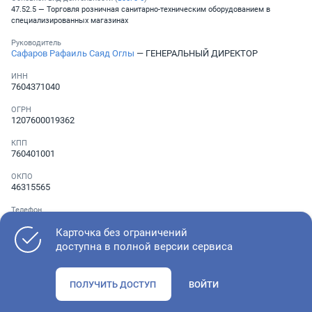
47.52.5 — Торговля розничная санитарно-техническим оборудованием в
специализированных магазинах
Руководитель
Сафаров Рафаиль Саяд Оглы
— ГЕНЕРАЛЬНЫЙ ДИРЕКТОР
ИНН
7604371040
ОГРН
1207600019362
КПП
760401001
ОКПО
46315565
Телефон
Не указан
Карточка без ограничений
доступна в полной версии сервиса
Как оценить состояние компании
ПОЛУЧИТЬ ДОСТУП
ВОЙТИ
Проверьте учредительные документы, адрес регистрации и