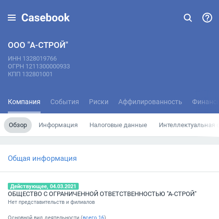
ООО "А-СТРОЙ"
ИНН 1328019766
ОГРН 1211300000933
КПП 132801001
Компания
События
Риски
Аффилированность
Финанс
Обзор
Информация
Налоговые данные
Интеллектуальная 
Общая информация
Действующее, 04.03.2021
ОБЩЕСТВО С ОГРАНИЧЕННОЙ ОТВЕТСТВЕННОСТЬЮ "А-СТРОЙ"
Нет представительств и филиалов
Основной вид деятельности (
всего
16
)