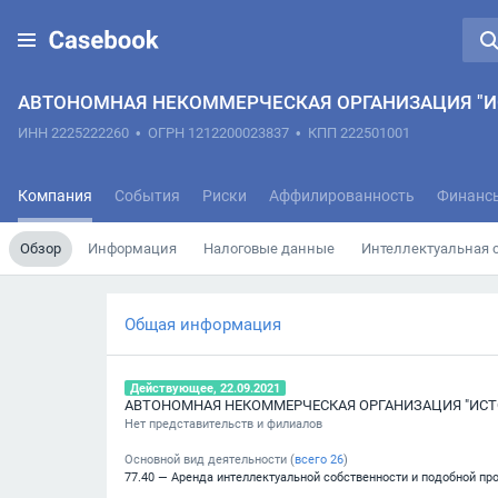
АВТОНОМНАЯ НЕКОММЕРЧЕСКАЯ ОРГАНИЗАЦИЯ "И
ИНН 2225222260
•
ОГРН 1212200023837
•
КПП 222501001
Компания
События
Риски
Аффилированность
Финанс
Обзор
Информация
Налоговые данные
Интеллектуальная 
Общая информация
Действующее, 22.09.2021
Нет представительств и филиалов
Основной вид деятельности (
всего
26
)
77.40 — Аренда интеллектуальной собственности и подобной пр