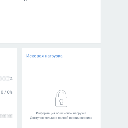
Исковая нагрузка
░░░%
0
/
0%
░░░ ░░