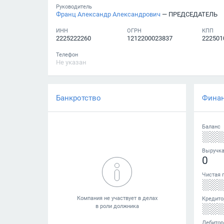
Руководитель
Франц Александр Александрович
— ПРЕДСЕДАТЕЛЬ
ИНН
ОГРН
КПП
2225222260
1212200023837
222501
Телефон
Не указан
Банкротство
Фина
Баланс
░░
Выручк
0
Чистая 
░░
Кредито
░░
Дебитор