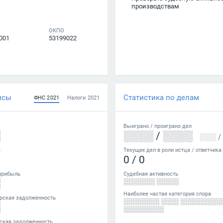
производствам
ОКПО
001
53199022
нсы
Статистика по делам
ФНС
2021
Налоги
2021
Выиграно /
проиграно
дел
░
░░░░
/
░░░░
░░░
/
а
Текущих дел в роли истца / ответчика
0
/
0
прибыль
Судебная активность
░
░░░░░░░ ░░░░░
Наиболее частая категория спора
рская задолженность
░░░░░░░░ ░░░░ ░░░░░░░░░
░
░░░░░░░░░
ская задолженность