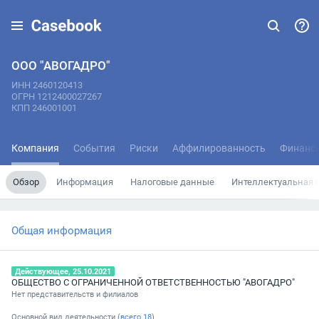
ООО "АВОГАДРО"
ИНН 2460120413
ОГРН 1212400027267
КПП 246001001
Компания
События
Риски
Аффилированность
Финанс
Обзор
Информация
Налоговые данные
Интеллектуальная 
Общая информация
Действующее, 25.10.2021
ОБЩЕСТВО С ОГРАНИЧЕННОЙ ОТВЕТСТВЕННОСТЬЮ "АВОГАДРО"
Нет представительств и филиалов
Основной вид деятельности (
всего
18
)