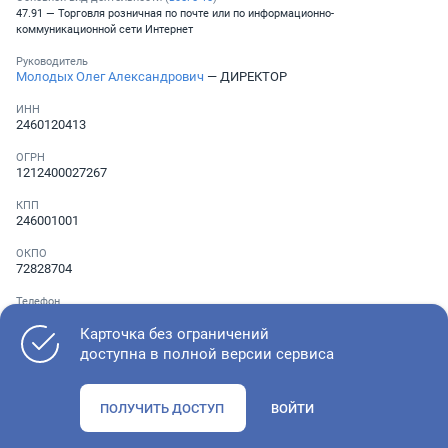
47.91 — Торговля розничная по почте или по информационно-
коммуникационной сети Интернет
Руководитель
Молодых Олег Александрович
— ДИРЕКТОР
ИНН
2460120413
ОГРН
1212400027267
КПП
246001001
ОКПО
72828704
Телефон
Не указан
Карточка без ограничений
доступна в полной версии сервиса
Как оценить состояние компании
ПОЛУЧИТЬ ДОСТУП
ВОЙТИ
Проверьте учредительные документы, адрес регистрации и