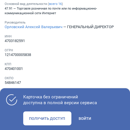
Основной вид деятельности (
всего
16
)
47.91 — Торговля розничная по почте или по информационно-
коммуникационной сети Интернет
Руководитель
Орловский Алексей Валерьевич
— ГЕНЕРАЛЬНЫЙ ДИРЕКТОР
ИНН
4703182591
ОГРН
1214700005838
КПП
470401001
ОКПО
54846147
Телефон
Не указан
Карточка без ограничений
доступна в полной версии сервиса
Как оценить состояние компании
ПОЛУЧИТЬ ДОСТУП
ВОЙТИ