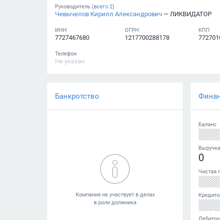
Руководитель (
всего
2
)
Чевычелов Кирилл Александрович
— ЛИКВИДАТОР
ИНН
ОГРН
КПП
7727467680
1217700288178
772701
Телефон
Не указан
Банкротство
Фина
Баланс
░░
Выручк
0
Чистая 
░░
Кредито
░░
Дебитор