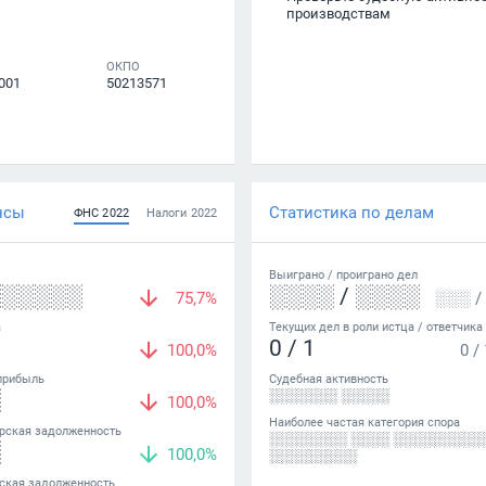
производствам
ОКПО
001
50213571
нсы
Статистика по делам
ФНС
2022
Налоги
2022
Выиграно /
проиграно
дел
░░░░░░
░░░░
/
░░░░
75,7%
░░░
/
а
Текущих дел в роли истца / ответчика
0
/
1
100,0%
0
/
прибыль
Судебная активность
░
░░░░░░░ ░░░░░
100,0%
Наиболее частая категория спора
рская задолженность
░░░░░░░░ ░░░░ ░░░░░░░░░
░
100,0%
░░░░░░░░░
ская задолженность