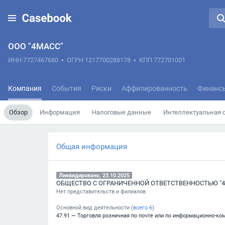
ООО "4МАСС"
ИНН 7727467680
•
ОГРН 1217700288178
•
КПП 772701001
Компания
События
Риски
Аффилированность
Финанс
Обзор
Информация
Налоговые данные
Интеллектуальная 
Общая информация
Ликвидировано, 23.10.2025
ОБЩЕСТВО С ОГРАНИЧЕННОЙ ОТВЕТСТВЕННОСТЬЮ "4
Нет представительств и филиалов
Основной вид деятельности (
всего
6
)
47.91 — Торговля розничная по почте или по информационно-ко