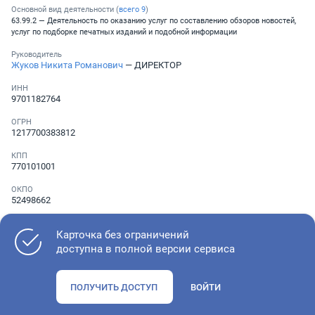
Основной вид деятельности (
всего
9
)
63.99.2 — Деятельность по оказанию услуг по составлению обзоров новостей,
услуг по подборке печатных изданий и подобной информации
Руководитель
Жуков Никита Романович
— ДИРЕКТОР
ИНН
9701182764
ОГРН
1217700383812
КПП
770101001
ОКПО
52498662
Телефон
Не указан
Карточка без ограничений
доступна в полной версии сервиса
Как оценить состояние компании
ПОЛУЧИТЬ ДОСТУП
ВОЙТИ