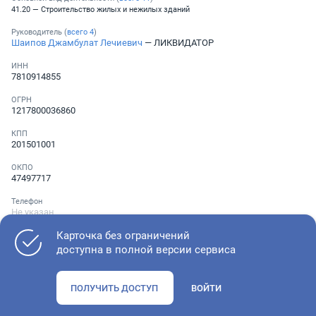
41.20 — Строительство жилых и нежилых зданий
Руководитель (
всего
4
)
Шаипов Джамбулат Лечиевич
— ЛИКВИДАТОР
ИНН
7810914855
ОГРН
1217800036860
КПП
201501001
ОКПО
47497717
Телефон
Не указан
Карточка без ограничений
доступна в полной версии сервиса
Как оценить состояние компании
ПОЛУЧИТЬ ДОСТУП
ВОЙТИ
Проверьте учредительные документы, адрес регистрации и
ОКВЭД