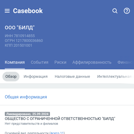
ООО "БИЛД"
ИНН 7810914855
ОГРН 1217800036860
КПП 201501001
Компания
События
Риски
Аффилированность
Финанс
Обзор
Информация
Налоговые данные
Интеллектуальная 
Общая информация
Ликвидировано, 25.09.2024
ОБЩЕСТВО С ОГРАНИЧЕННОЙ ОТВЕТСТВЕННОСТЬЮ "БИЛД"
Нет представительств и филиалов
Основной вид деятельности (
всего
11
)