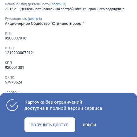
Основной вид деятельности (
всего
33
)
71.12.2 — Деятельность заказчика-застройщика, генерального подрядчика
Руководитель (
всего
6
)
Акционерное Общество "Югинвестпроект"
ИНН
9200007916
ОГРН
1219200007212
КПП
920001001
ОКПО
57978524
Телефон
Не указан
Карточка без ограничений
доступна в полной версии сервиса
Как оценить состояние компании
ПОЛУЧИТЬ ДОСТУП
ВОЙТИ
Проверьте учредительные документы, адрес регистрации и