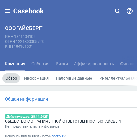
ООО "АЙСБЕРГ"
ИНН 1841104105
ОГРН 1221800005723
КПП 184101001
Компания
События
Риски
Аффилированность
Финанс
Обзор
Информация
Налоговые данные
Интеллектуальная 
Общая информация
Действующее, 28.11.2025
ОБЩЕСТВО С ОГРАНИЧЕННОЙ ОТВЕТСТВЕННОСТЬЮ "АЙСБЕРГ"
Нет представительств и филиалов
Основной вид деятельности (
всего
12
)