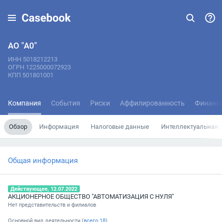
АО "А0"
ИНН 5018212213
ОГРН 1225000072923
КПП 501801001
Компания
События
Риски
Аффилированность
Финанс
Обзор
Информация
Налоговые данные
Интеллектуальная 
Общая информация
Действующее, 12.07.2022
АКЦИОНЕРНОЕ ОБЩЕСТВО "АВТОМАТИЗАЦИЯ С НУЛЯ"
Нет представительств и филиалов
Основной вид деятельности (
всего
18
)