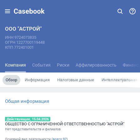
ООО "АСТРОЙ"
ИНН 9724073835
ОГРН 1227700119448
КПП 772401001
Компания
События
Риски
Аффилированность
Финанс
Обзор
Информация
Налоговые данные
Интеллектуальная 
Общая информация
Действующее, 15.04.2026
ОБЩЕСТВО С ОГРАНИЧЕННОЙ ОТВЕТСТВЕННОСТЬЮ "АСТРОЙ"
Нет представительств и филиалов
Основной вид деятельности (
всего
92
)