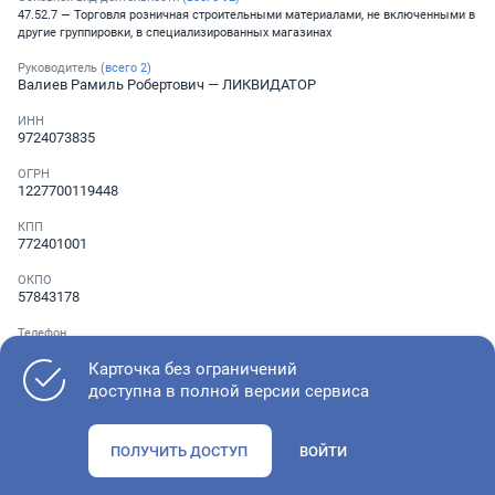
47.52.7 — Торговля розничная строительными материалами, не включенными в
другие группировки, в специализированных магазинах
Руководитель (
всего
2
)
Валиев Рамиль Робертович
— ЛИКВИДАТОР
ИНН
9724073835
ОГРН
1227700119448
КПП
772401001
ОКПО
57843178
Телефон
Не указан
Карточка без ограничений
доступна в полной версии сервиса
Как оценить состояние компании
ПОЛУЧИТЬ ДОСТУП
ВОЙТИ
Проверьте учредительные документы, адрес регистрации и