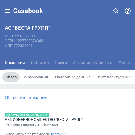
АО "ВЕСТА ГРУПП"
ИНН 7720869100
ОГРН 1227700374945
КПП 772001001
Компания
События
Риски
Аффилированность
Финанс
Обзор
Информация
Налоговые данные
Интеллектуальная 
Общая информация
Действующее, 27.06.2022
АКЦИОНЕРНОЕ ОБЩЕСТВО "ВЕСТА ГРУПП"
Нет представительств и филиалов
Основной вид деятельности (
всего
20
)