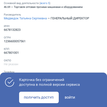
Основной вид деятельности (
всего
5
)
46.69 — Торговля оптовая прочими машинами и оборудованием
Руководитель
Медведок Татьяна Сергеевна
— ГЕНЕРАЛЬНЫЙ ДИРЕКТОР
ИНН
6678132823
ОГРН
1236600057561
КПП
667801001
ОКПО
Не указан
Телефон
Не указан
Карточка без ограничений
доступна в полной версии сервиса
Как оценить состояние компании
ПОЛУЧИТЬ ДОСТУП
ВОЙТИ
Проверьте учредительные документы, адрес регистрации и