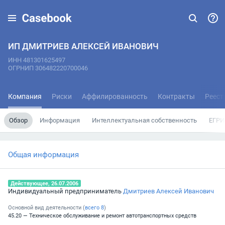
ИП ДМИТРИЕВ АЛЕКСЕЙ ИВАНОВИЧ
ИНН 481301625497
ОГРНИП 306482220700046
Компания
Риски
Аффилированность
Контракты
Реест
Обзор
Информация
Интеллектуальная собственность
ЕГРИ
Общая информация
Действующее, 26.07.2006
Индивидуальный предприниматель
Дмитриев Алексей Иванович
Основной вид деятельности (
всего
8
)
45.20 — Техническое обслуживание и ремонт автотранспортных средств