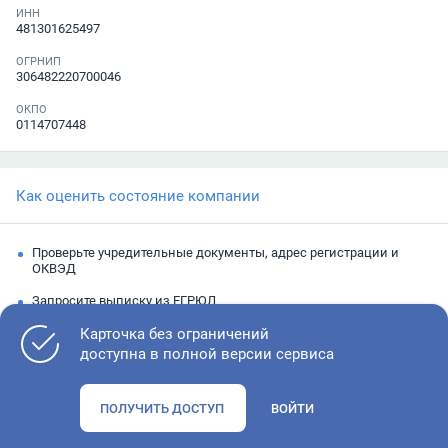
ИНН
481301625497
ОГРНИП
306482220700046
ОКПО
0114707448
Как оценить состояние компании
Проверьте учредительные документы, адрес регистрации и
ОКВЭД
Запросите выписку из ЕГРЮЛ
Изучите финансовые показатели
Карточка без ограничений
доступна в полной версии сервиса
Проверьте судебную активность и наличие долгов по
исполнительным производствам
ПОЛУЧИТЬ ДОСТУП
ВОЙТИ