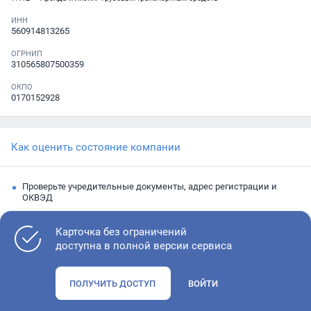
ИНН
560914813265
ОГРНИП
310565807500359
ОКПО
0170152928
Как оценить состояние компании
Проверьте учредительные документы, адрес регистрации и
ОКВЭД
Запросите выписку из ЕГРЮЛ
Карточка без ограничений
Изучите финансовые показатели
доступна в полной версии сервиса
Проверьте судебную активность и наличие долгов по
исполнительным производствам
ПОЛУЧИТЬ ДОСТУП
ВОЙТИ