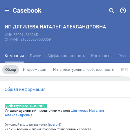
ИП ДЯГИЛЕВА НАТАЛЬЯ АЛЕКСАНДРОВНА
ИНН 560914813265
ОГРНИП 310565807500359
Компания
Риски
Аффилированность
Контракты
Реест
Обзор
Информация
Интеллектуальная собственность
ЕГРИ
Общая информация
Действующее, 16.03.2010
Индивидуальный предприниматель
Дягилева Наталья
Александровна
Основной вид деятельности (
всего
6
)
77.12 — Аренда и лизинг грузовых транспортных средств