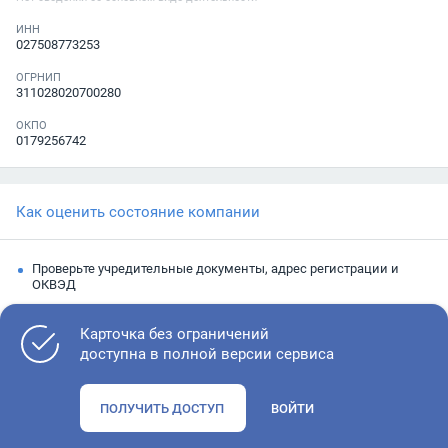
ИНН
027508773253
ОГРНИП
311028020700280
ОКПО
0179256742
Как оценить состояние компании
Проверьте учредительные документы, адрес регистрации и
ОКВЭД
Запросите выписку из ЕГРЮЛ
Карточка без ограничений
Изучите финансовые показатели
доступна в полной версии сервиса
Проверьте судебную активность и наличие долгов по
исполнительным производствам
ПОЛУЧИТЬ ДОСТУП
ВОЙТИ