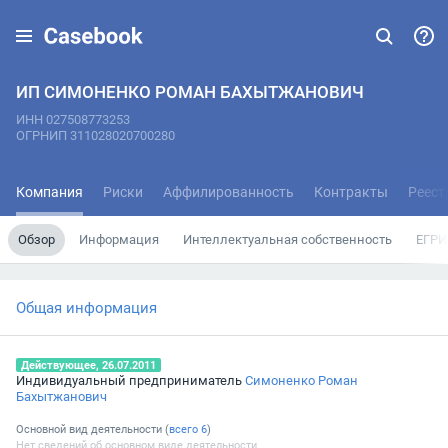
ИП СИМОНЕНКО РОМАН БАХЫТЖАНОВИЧ
ИНН 027508773253
ОГРНИП 311028020700280
Компания
Риски
Аффилированность
Контракты
Реест
Обзор
Информация
Интеллектуальная собственность
ЕГРИ
Общая информация
Действующее, 26.07.2011
Индивидуальный предприниматель
Симоненко Роман
Бахытжанович
Основной вид деятельности (
всего
6
)
Нет сведений об основном виде деятельности