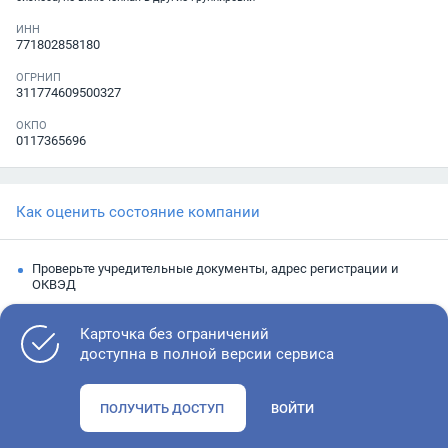
ИНН
771802858180
ОГРНИП
311774609500327
ОКПО
0117365696
Как оценить состояние компании
Проверьте учредительные документы, адрес регистрации и
ОКВЭД
Запросите выписку из ЕГРЮЛ
Карточка без ограничений
Изучите финансовые показатели
доступна в полной версии сервиса
Проверьте судебную активность и наличие долгов по
исполнительным производствам
ПОЛУЧИТЬ ДОСТУП
ВОЙТИ