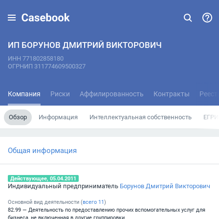
ИП БОРУНОВ ДМИТРИЙ ВИКТОРОВИЧ
ИНН 771802858180
ОГРНИП 311774609500327
Компания
Риски
Аффилированность
Контракты
Реест
Обзор
Информация
Интеллектуальная собственность
ЕГРИ
Общая информация
Действующее, 05.04.2011
Индивидуальный предприниматель
Борунов Дмитрий Викторович
Основной вид деятельности (
всего
11
)
82.99 — Деятельность по предоставлению прочих вспомогательных услуг для
бизнеса, не включенная в другие группировки