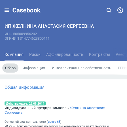
ИП ЖЕЛНИНА АНАСТАСИЯ СЕРГЕЕВНА
ИНН 505009956202
ОГРНИП 314774623800111
Компания
Риски
Аффилированность
Контракты
Реест
Обзор
Информация
Интеллектуальная собственность
ЕГРИ
Общая информация
Действующее, 26.08.2014
Индивидуальный предприниматель
Желнина Анастасия
Сергеевна
Основной вид деятельности (
всего
68
)
70.22 — Консультирование по вопросам коммерческой деятельности и