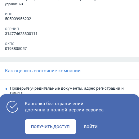
управления
ИНН
505009956202
ОГРНИП
314774623800111
ОКПО
0193805057
Как оценить состояние компании
Проверьте учредительные документы, адрес регистрации и
ОКВЭД
Запросите выписку из ЕГРЮЛ
Карточка без ограничений
доступна в полной версии сервиса
Изучите финансовые показатели
Проверьте судебную активность и наличие долгов по
ПОЛУЧИТЬ ДОСТУП
ВОЙТИ
исполнительным производствам