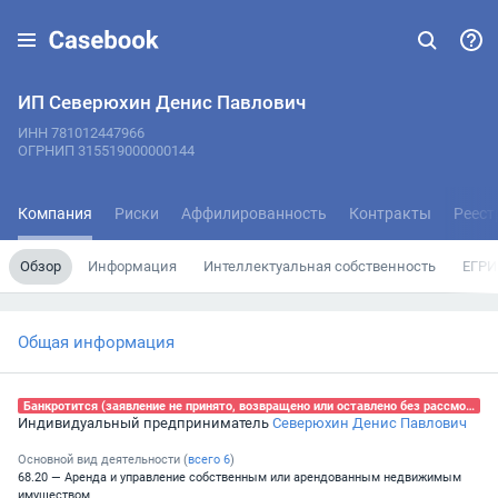
ИП Северюхин Денис Павлович
ИНН 781012447966
ОГРНИП 315519000000144
Компания
Риски
Аффилированность
Контракты
Реест
Обзор
Информация
Интеллектуальная собственность
ЕГРИ
Общая информация
Банкротится (заявление не принято, возвращено или оставлено без рассмотрения), 17.08.2024
Индивидуальный предприниматель
Северюхин Денис Павлович
Основной вид деятельности (
всего
6
)
68.20 — Аренда и управление собственным или арендованным недвижимым
имуществом