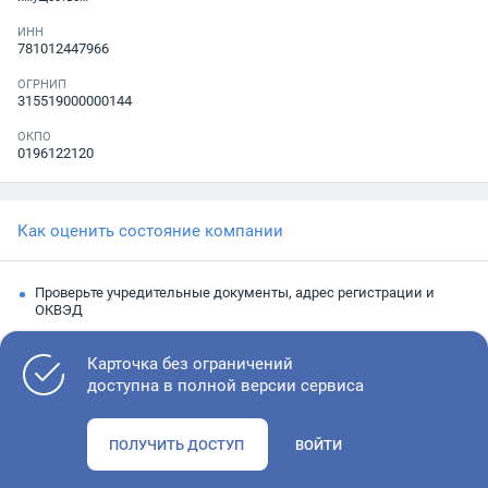
ИНН
781012447966
ОГРНИП
315519000000144
ОКПО
0196122120
Как оценить состояние компании
Проверьте учредительные документы, адрес регистрации и
ОКВЭД
Запросите выписку из ЕГРЮЛ
Карточка без ограничений
Изучите финансовые показатели
доступна в полной версии сервиса
Проверьте судебную активность и наличие долгов по
исполнительным производствам
ПОЛУЧИТЬ ДОСТУП
ВОЙТИ