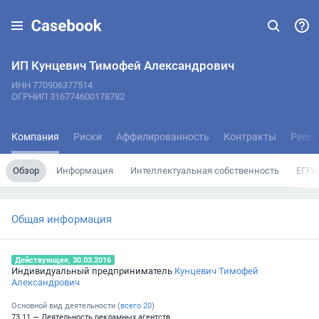
ИП Кунцевич Тимофей Александрович
ИНН 770906377514
ОГРНИП 316774600178782
Компания
Риски
Аффилированность
Контракты
Реест
Обзор
Информация
Интеллектуальная собственность
ЕГРИ
Общая информация
Действующее, 30.03.2016
Индивидуальный предприниматель
Кунцевич Тимофей
Александрович
Основной вид деятельности (
всего
20
)
73.11 — Деятельность рекламных агентств