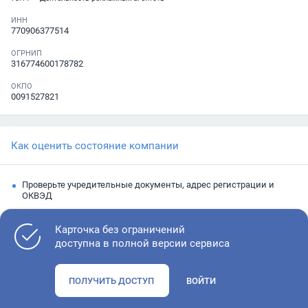
ИНН
770906377514
ОГРНИП
316774600178782
ОКПО
0091527821
Как оценить состояние компании
Проверьте учредительные документы, адрес регистрации и
ОКВЭД
Запросите выписку из ЕГРЮЛ
Карточка без ограничений
Изучите финансовые показатели
доступна в полной версии сервиса
Проверьте судебную активность и наличие долгов по
исполнительным производствам
ПОЛУЧИТЬ ДОСТУП
ВОЙТИ