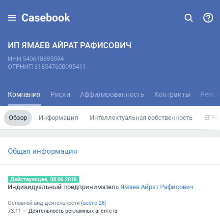
ИП ЯМАЕВ АЙРАТ РАФИСОВИЧ
ИНН 540618695594
ОГРНИП 318547600095411
Компания
Риски
Аффилированность
Контракты
Реест
Обзор
Информация
Интеллектуальная собственность
ЕГРИ
Общая информация
Действующее, 08.06.2018
Индивидуальный предприниматель
Ямаев Айрат Рафисович
Основной вид деятельности (
всего
26
)
73.11 — Деятельность рекламных агентств