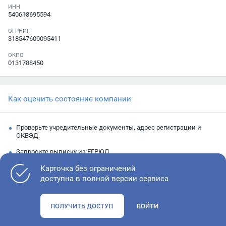
ИНН
540618695594
ОГРНИП
318547600095411
ОКПО
0131788450
Как оценить состояние компании
Проверьте учредительные документы, адрес регистрации и
ОКВЭД
Запросите выписку из ЕГРЮЛ
Изучите финансовые показатели
Карточка без ограничений
доступна в полной версии сервиса
Проверьте судебную активность и наличие долгов по
исполнительным производствам
ПОЛУЧИТЬ ДОСТУП
ВОЙТИ