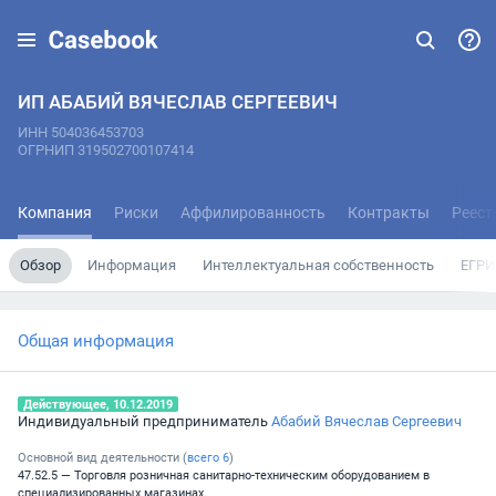
ИП АБАБИЙ ВЯЧЕСЛАВ СЕРГЕЕВИЧ
ИНН 504036453703
ОГРНИП 319502700107414
Компания
Риски
Аффилированность
Контракты
Реест
Обзор
Информация
Интеллектуальная собственность
ЕГРИ
Общая информация
Действующее, 10.12.2019
Индивидуальный предприниматель
Абабий Вячеслав Сергеевич
Основной вид деятельности (
всего
6
)
47.52.5 — Торговля розничная санитарно-техническим оборудованием в
специализированных магазинах