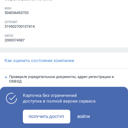
ИНН
504036453703
ОГРНИП
319502700107414
ОКПО
2000374387
Как оценить состояние компании
Проверьте учредительные документы, адрес регистрации и
ОКВЭД
Запросите выписку из ЕГРЮЛ
Карточка без ограничений
Изучите финансовые показатели
доступна в полной версии сервиса
Проверьте судебную активность и наличие долгов по
исполнительным производствам
ПОЛУЧИТЬ ДОСТУП
ВОЙТИ