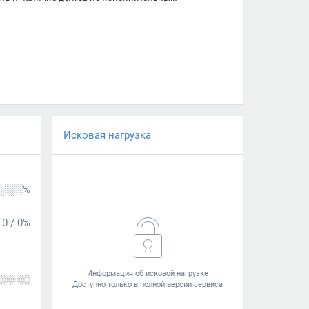
Исковая нагрузка
░░░%
0
/
0%
░░░ ░░