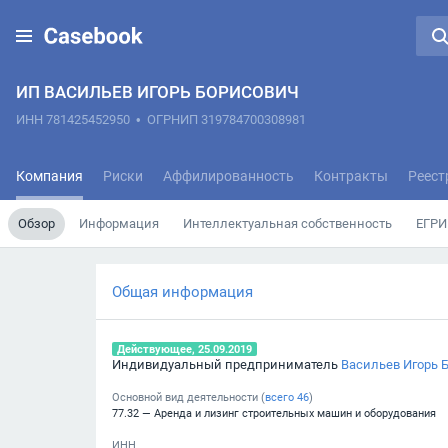
ИП ВАСИЛЬЕВ ИГОРЬ БОРИСОВИЧ
ИНН 781425452950
•
ОГРНИП 319784700308981
Компания
Риски
Аффилированность
Контракты
Реест
Обзор
Информация
Интеллектуальная собственность
ЕГРИ
Общая информация
Действующее, 25.09.2019
Индивидуальный предприниматель
Васильев Игорь 
Основной вид деятельности (
всего
46
)
77.32 — Аренда и лизинг строительных машин и оборудования
ИНН