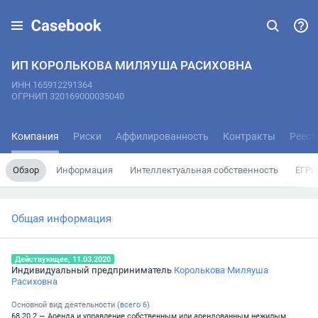
ИП КОРОЛЬКОВА МИЛЯУША РАСИХОВНА
ИНН 165912291364
ОГРНИП 320169000035040
Компания
Риски
Аффилированность
Контракты
Реест
Обзор
Информация
Интеллектуальная собственность
ЕГРИ
Общая информация
Действующее, 11.03.2020
Индивидуальный предприниматель
Королькова Миляуша
Расиховна
Основной вид деятельности (
всего
6
)
68.20.2 — Аренда и управление собственным или арендованным нежилым