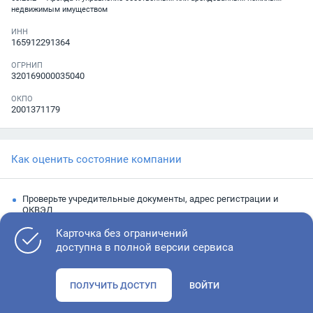
недвижимым имуществом
ИНН
165912291364
ОГРНИП
320169000035040
ОКПО
2001371179
Как оценить состояние компании
Проверьте учредительные документы, адрес регистрации и
ОКВЭД
Запросите выписку из ЕГРЮЛ
Карточка без ограничений
доступна в полной версии сервиса
Изучите финансовые показатели
Проверьте судебную активность и наличие долгов по
ПОЛУЧИТЬ ДОСТУП
ВОЙТИ
исполнительным производствам