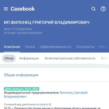
ИП ФИЛОНЕЦ ГРИГОРИЙ ВЛАДИМИРОВИЧ
ИНН 771526865436
ОГРНИП 320508100000281
Компания
Риски
Аффилированность
Контракты
Реест
Обзор
Информация
Интеллектуальная собственность
ЕГРИ
Общая информация
Действующее, 09.01.2020
Индивидуальный предприниматель
Филонец Григорий
Владимирович
Основной вид деятельности (
всего
9
)
28.29 — Производство прочих машин и оборудования общего назначения, не