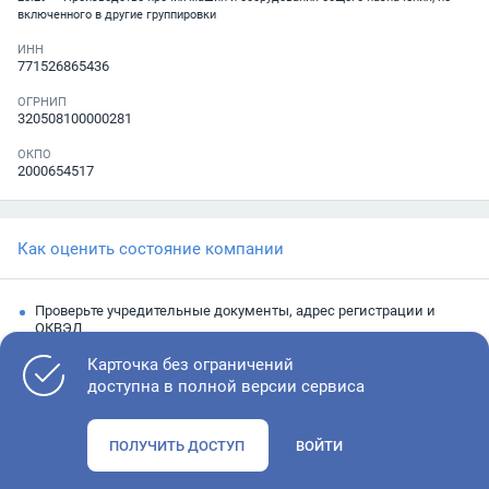
включенного в другие группировки
ИНН
771526865436
ОГРНИП
320508100000281
ОКПО
2000654517
Как оценить состояние компании
Проверьте учредительные документы, адрес регистрации и
ОКВЭД
Запросите выписку из ЕГРЮЛ
Карточка без ограничений
доступна в полной версии сервиса
Изучите финансовые показатели
Проверьте судебную активность и наличие долгов по
ПОЛУЧИТЬ ДОСТУП
ВОЙТИ
исполнительным производствам