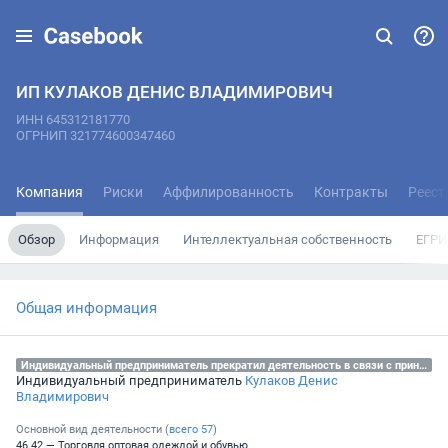
ИП КУЛАКОВ ДЕНИС ВЛАДИМИРОВИЧ
ИНН 645312181770
ОГРНИП 321774600347460
Компания
Риски
Аффилированность
Контракты
Реест
Обзор
Информация
Интеллектуальная собственность
ЕГРИ
Общая информация
Индивидуальный предприниматель прекратил деятельность в связи с принятием им соответствующего решения, 31.10.2025
Индивидуальный предприниматель
Кулаков Денис
Владимирович
Основной вид деятельности (
всего
57
)
46.42 — Торговля оптовая одеждой и обувью