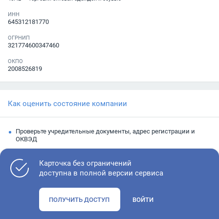
ИНН
645312181770
ОГРНИП
321774600347460
ОКПО
2008526819
Как оценить состояние компании
Проверьте учредительные документы, адрес регистрации и
ОКВЭД
Запросите выписку из ЕГРЮЛ
Карточка без ограничений
Изучите финансовые показатели
доступна в полной версии сервиса
Проверьте судебную активность и наличие долгов по
исполнительным производствам
ПОЛУЧИТЬ ДОСТУП
ВОЙТИ