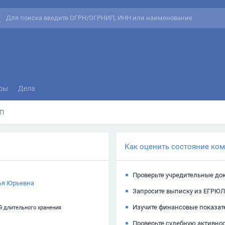
ры
Дела
П
Как оценить состояние ко
Проверьте учредительные до
ья Юрьевна
Запросите выписку из ЕГРЮЛ
Изучите финансовые показат
й длительного хранения
Проверьте судебную активно