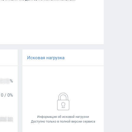
Исковая нагрузка
░░░%
0
/
0%
░░░ ░░